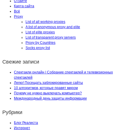
О сайте
Карта сайта
Всё
Proxy
List of all working proxies
A list of anonymous proxy and elite
List of elite proxies
List of transparent proxy servers
Proxy by Countries
Socks proxy list
Свежие записи
Спектакли онлайн | Собрание спектаклей и телевизионных
спектаклей
Легко! Посещать заблокированные сайты
10 алгоритмов, которые правят миром
Почему не нужно выключать компьютер?
Международный день защиты информации
Рубрики
Блог Реалиста
Интернет