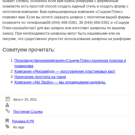
бывает сложно, особенно если вам нужна униформа с фирменным
знаком.Но есть простой способ создать единый стиль и создать форму с
логотипом компании. Вам нужнышевроныи компания «Социум Плюс»
поможет вам. Если вы хотите заказать шеврон с логотипом вашей фирмы
позвоните по телефонам38 (044) 468-0381, 38 (044) 468-0381 и «Социум
Плюс»разработает для вас шеврон или изготовит шевроны по вашему
заказу. При необходимости шевроны могут быть нашивными или на
липучке, что существенно упростит использование шеврона на униформе.
Советуем прочитать:
Производственнаякомпания«Социум Плюс»лазерная порезка и
гравировка
Компания «Рекламбуд» — изготовление пластиковых карт
Нанесение логотипа на ткани
Компания «Abi Studio» — мы оправдываем надежды.
Август 29, 2011
Постояная Ссылка
Реклама И PR
No tags