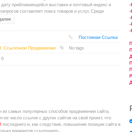
ы, дату приближающейся выставки и почтовый индекс и
-
апросов составляет поиск товаров и услуг. Среди
-
-
далее
-
-
Постояная Ссылка
П
O
,
Ссылочное Продвижение
No tags
П
Д
0
П
Р
Д
н из самых популярных способов продвижения сайта.
-ое число ссылок с других сайтов на свой проект, что
R
последнего и, как следствие, повышение позиции сайта в
олько вариантов ссылочного...