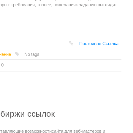
торых требования, точнее, пожеланияк заданию выглядят
Постояная Ссылка
жение
No tags
0
 биржи ссылок
ставляющие возможностисайта для веб-мастеров и