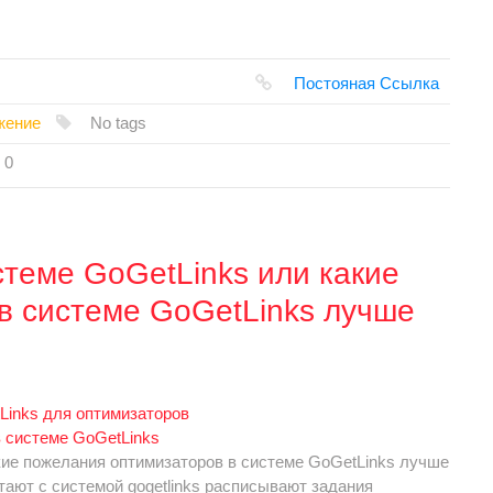
Постояная Ссылка
жение
No tags
0
стеме GoGetLinks или какие
в системе GoGetLinks лучше
в системе GoGetLinks
кие пожелания оптимизаторов в системе GoGetLinks лучше
ают с системой gogetlinks расписывают задания