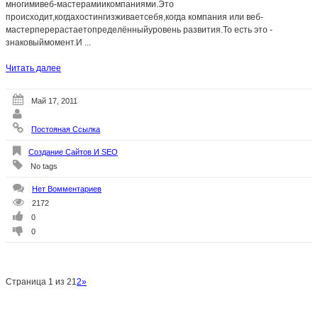
многимивеб-мастерамиикомпаниями.Это
происходит,когдахостингизживаетсебя,когда компания или веб-
мастерперерастаетопределённыйуровень развития.То есть это -
знаковыймомент.И ...
Читать далее
Май 17, 2011
Постояная Ссылка
Создание Сайтов И SEO
No tags
Нет Вомментариев
2172
0
0
Страница 1 из 2
1
2
»