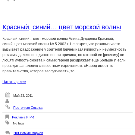
Красный, синий… цвет морской волны
Красный, синий... цвет морской волны Алина Дударева Красный,
синий..цвет морской волны № 5 2002 г. Не секрет, что реклама часто
вызывает раздражение у зрителяПричем навязчивость и неуместность
рекламы далеко не единственная причина, по которой ее [рекламу] не
любятГлупость сюжета и самих героев раздражает еще больше И если
проводить аналогию с известным изречением: «Народ имеет то
правительство, которое заслуживает», то...
Читать далее
Май 23, 2011
Постояная Ссылка
Реклама И PR
No tags
Нет Вомментариев