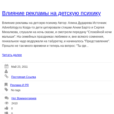
Влияние рекламы на детскую психику
Влияние рекламы на детскую психику Автор: Алина Дударева Источник:
Advertology.ru Когда-то дети цитировали стишки Агнии Барто и Сергея
Михалкова, слушали на ночь сказки, и смотрели передачу "Спокойной ночи
малыши". На семейных праздниках любимое и, вне всякого сомнения,
гениальное чадо водружали на табуретку, и начиналось "Представление".
Прошло не так много времени и теперь на вопрос: "Ты где...
Читать далее
Май 23, 2011
Постояная Ссылка
Реклама И PR
No tags
Нет Вомментариев
2410
0
0