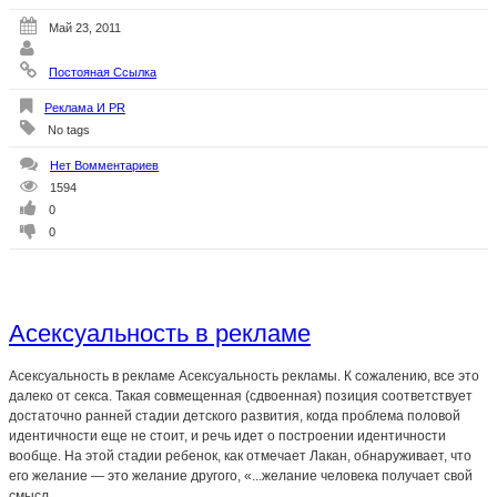
Май 23, 2011
Постояная Ссылка
Реклама И PR
No tags
Нет Вомментариев
1594
0
0
Асексуальность в рекламе
Асексуальность в рекламе Асексуальность рекламы. К сожалению, все это
далеко от секса. Такая совмещенная (сдвоенная) позиция соответствует
достаточно ранней стадии детского развития, когда проблема половой
идентичности еще не стоит, и речь идет о построении идентичности
вообще. На этой стадии ребенок, как отмечает Лакан, обнаруживает, что
его желание — это желание другого, «...желание человека получает свой
смысл...