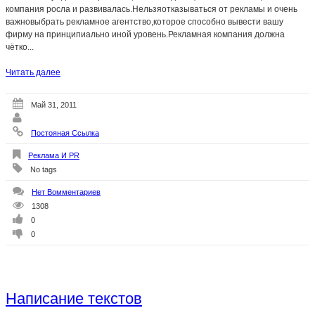
компания росла и развивалась.Нельзяотказываться от рекламы и очень
важновыбрать рекламное агентство,которое способно вывести вашу
фирму на принципиально иной уровень.Рекламная компания должна
чётко...
Читать далее
Май 31, 2011
Постояная Ссылка
Реклама И PR
No tags
Нет Вомментариев
1308
0
0
Написание текстов