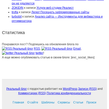
он не удаляется
ZOKIDIN
к записи
Услуги веб-студии Реалист
trofla
к записи
Легко! Посещать заблокированные сайты
turbobit
к записи
Анализ сайта — Инструменты для вебмастера и
оптимизатора
Статистика
Понравился пост? Подпишись на обновления блога по
RSS
,
Email
,
twitter
!
А еще можно опубликовать статью в своем блоге: [evc_social_likes]
Реальный блог
с гордостью работает на
WordPress
Записи (RSS)
and
Комментарии (RSS)
Политика конфиденциальности
Главная
О сайте
Шаблоны
Сервисы
Статьи
Прокси