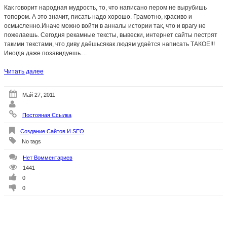
Как говорит народная мудрость, то, что написано пером не вырубишь
топором. А это значит, писать надо хорошо. Грамотно, красиво и
осмысленно.Иначе можно войти в анналы истории так, что и врагу не
пожелаешь. Сегодня рекамные тексты, вывески, интернет сайты пестрят
такими текстами, что диву даёшьсякак людям удаётся написать ТАКОЕ!!!
Иногда даже позавидуешь....
Читать далее
Май 27, 2011
Постояная Ссылка
Создание Сайтов И SEO
No tags
Нет Вомментариев
1441
0
0