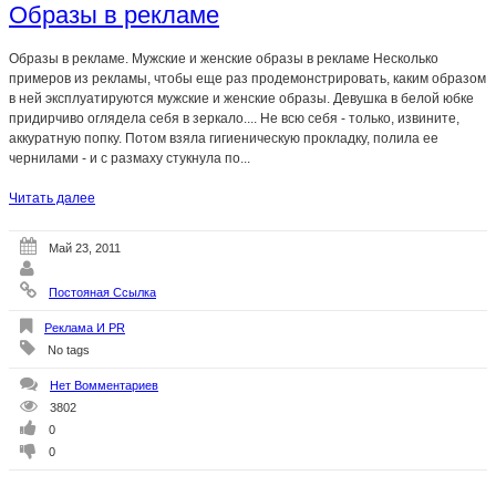
Образы в рекламе
Образы в рекламе. Мужские и женские образы в рекламе Несколько
примеров из рекламы, чтобы еще раз продемонстрировать, каким образом
в ней эксплуатируются мужские и женские образы. Девушка в белой юбке
придирчиво оглядела себя в зеркало.... Не всю себя - только, извините,
аккуратную попку. Потом взяла гигиеническую прокладку, полила ее
чернилами - и с размаху стукнула по...
Читать далее
Май 23, 2011
Постояная Ссылка
Реклама И PR
No tags
Нет Вомментариев
3802
0
0