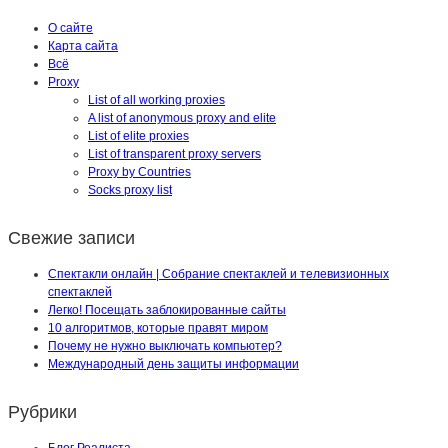
О сайте
Карта сайта
Всё
Proxy
List of all working proxies
A list of anonymous proxy and elite
List of elite proxies
List of transparent proxy servers
Proxy by Countries
Socks proxy list
Свежие записи
Спектакли онлайн | Собрание спектаклей и телевизионных
спектаклей
Легко! Посещать заблокированные сайты
10 алгоритмов, которые правят миром
Почему не нужно выключать компьютер?
Международный день защиты информации
Рубрики
Блог Реалиста